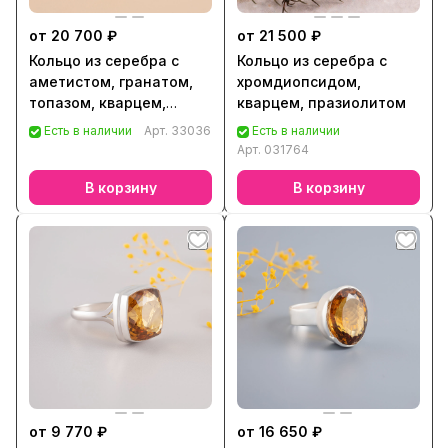
от 20 700 ₽
от 21 500 ₽
Кольцо из серебра с
Кольцо из серебра с
аметистом, гранатом,
хромдиопсидом,
топазом, кварцем,
кварцем, празиолитом
хризолитом, цитрином
Есть в наличии
Арт.
33036
Есть в наличии
Арт.
031764
В корзину
В корзину
от 9 770 ₽
от 16 650 ₽