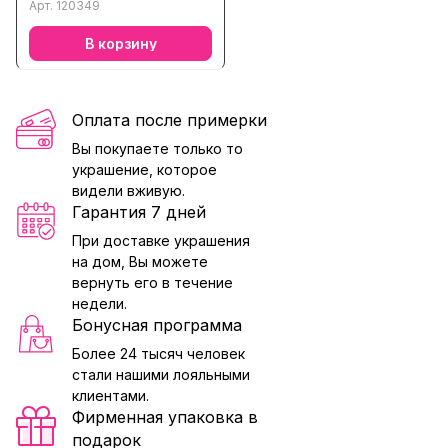
кварцем, хризолитом,
Арт.
120349
цитрином
В корзину
Оплата после примерки
Вы покупаете только то
украшение, которое
видели вживую.
Гарантия 7 дней
При доставке украшения
на дом, Вы можете
вернуть его в течение
недели.
Бонусная программа
Более 24 тысяч человек
стали нашими лояльными
клиентами.
Фирменная упаковка в
подарок