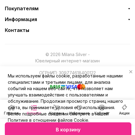
Покупателям
Информация
Контакты
© 2026 Milana Silver -
Ювелирный интернет-магазин
ОГРНИП: 309774618400122
Мы используем файлы cookie, разработанные нашими
специалистами и третьими лицами, для анализа
событий на нашем веб-сайте, что позволяет нам
улучшать взаимодействие с пользователями и
обслуживание. Продолжая просмотр страниц нашего
сайта, вы принимаете условия его использования.
Главная
Каталог
Корзина
Избранные
Кабинет
Акции
Более подробные сведения смотрите в нашей
Политике в отношении файлов Cookie
.
В корзину