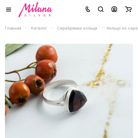
–
–
–
Главная
Каталог
Серебряные кольца
Кольцо из сере