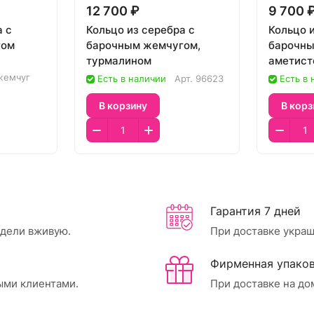
12 700 ₽
9 700 
а с
Кольцо из серебра с
Кольцо 
гом
барочным жемчугом,
барочны
турмалином
аметист
жемчуг
Есть в наличии
Арт.
96623
Есть в
В корзину
В корз
Гарантия 7 дней
идели вживую.
При доставке украш
Фирменная упаков
ыми клиентами.
При доставке на до