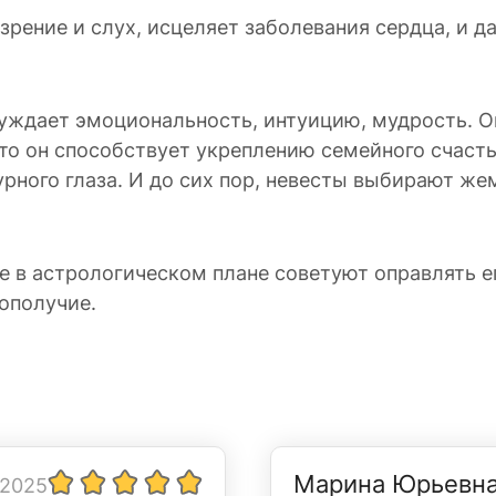
 зрение и слух, исцеляет заболевания сердца, и
уждает эмоциональность, интуицию, мудрость. О
то он способствует укреплению семейного счаст
урного глаза. И до сих пор, невесты выбирают ж
 в астрологическом плане советуют оправлять ег
ополучие.
Марина Юрьевн
 2025