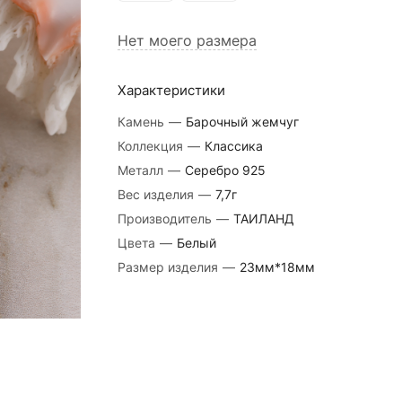
Нет моего размера
Характеристики
Камень
—
Барочный жемчуг
Коллекция
—
Классика
Металл
—
Серебро 925
Вес изделия
—
7,7г
Производитель
—
ТАИЛАНД
Цвета
—
Белый
Размер изделия
—
23мм*18мм