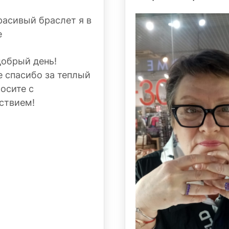
расивый браслет я в
е
добрый день!
 спасибо за теплый
Носите с
ствием!