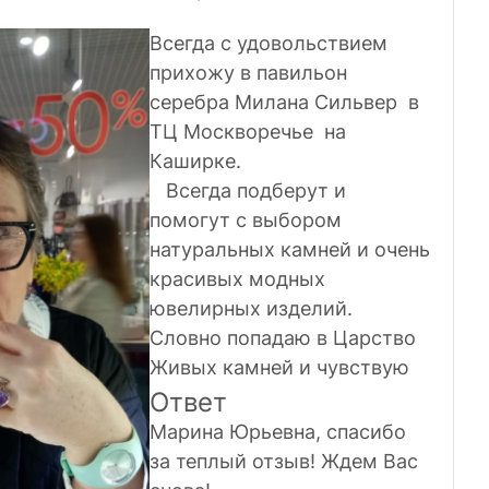
Всегда с удовольствием
прихожу в павильон
серебра Милана Сильвер в
ТЦ Москворечье на
Каширке.
Всегда подберут и
помогут с выбором
натуральных камней и очень
красивых модных
ювелирных изделий.
Словно попадаю в Царство
Живых камней и чувствую
себя в этих украшениях
Ответ
Хозяйкой Медной горы.
Марина Юрьевна, спасибо
Спасибо Вам за то, что Вы
за теплый отзыв! Ждем Вас
есть и даёте ощущение