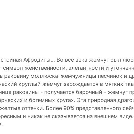
остойная Афродиты… Во все века жемчуг был лю
 символ женственности, элегантности и утонченн
 в раковину моллюска-жемчужницы песчинок и дру
ческий круглый жемчуг зарождается в мягких тк
анице раковины - получается барочный - жемчуг 
рческих и богемных кругах. Эта природная драго
, желтые оттенки. Более 90% представленного се
тересным и никак не сказывается на внешнем виде
з.