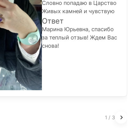
Словно попадаю в Царство
Живых камней и чувствую
себя в этих украшениях
Ответ
Хозяйкой Медной горы.
Марина Юрьевна, спасибо
Спасибо Вам за то, что Вы
за теплый отзыв! Ждем Вас
есть и даёте ощущение
снова!
праздника и хорошего
настроения!
1
/
3