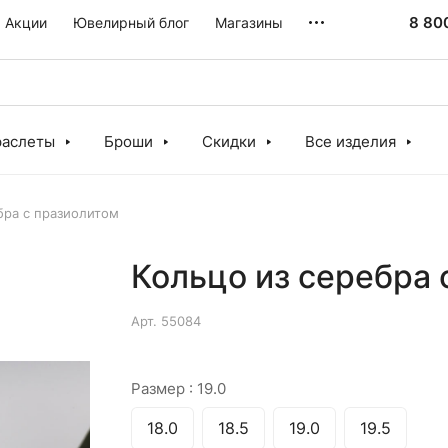
8 80
Акции
Ювелирный блог
Магазины
раслеты
Броши
Скидки
Все изделия
бра с празиолитом
Кольцо из серебра 
Арт.
55084
Размер :
19.0
18.0
18.5
19.0
19.5