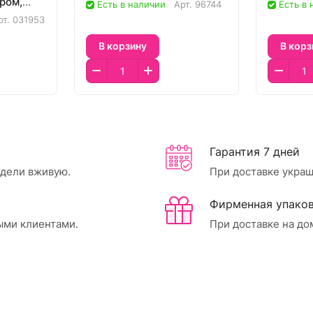
ром,
Есть в наличии
Арт.
96744
Есть в
рт.
031953
В корзину
В корз
Гарантия 7 дней
идели вживую.
При доставке украш
Фирменная упаков
ыми клиентами.
При доставке на до