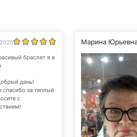
Марина Юрьевн
 2025
расивый браслет я в
е
добрый день!
 спасибо за теплый
Носите с
ствием!