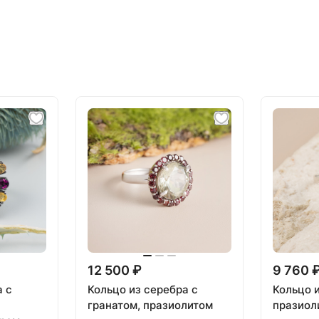
12 500 ₽
9 760 
а с
Кольцо из серебра с
Кольцо 
гранатом, празиолитом
празиол