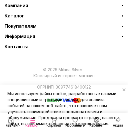
Компания
Каталог
Покупателям
Информация
Контакты
© 2026 Milana Silver -
Ювелирный интернет-магазин
ОГРНИП: 309774618400122
Мы используем файлы cookie, разработанные нашими
специалистами и третьими лицами, для анализа
событий на нашем веб-сайте, что позволяет нам
улучшать взаимодействие с пользователями и
обслуживание. Продолжая просмотр страниц нашего
сайта, вы принимаете условия его использования.
Главная
Каталог
Корзина
Избранные
Кабинет
Акции