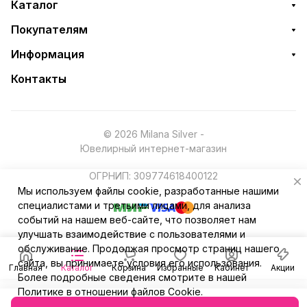
Каталог
Покупателям
Информация
Контакты
© 2026 Milana Silver -
Ювелирный интернет-магазин
ОГРНИП: 309774618400122
Мы используем файлы cookie, разработанные нашими
специалистами и третьими лицами, для анализа
событий на нашем веб-сайте, что позволяет нам
улучшать взаимодействие с пользователями и
обслуживание. Продолжая просмотр страниц нашего
сайта, вы принимаете условия его использования.
Главная
Каталог
Корзина
Избранные
Кабинет
Акции
Более подробные сведения смотрите в нашей
Политике в отношении файлов Cookie
.