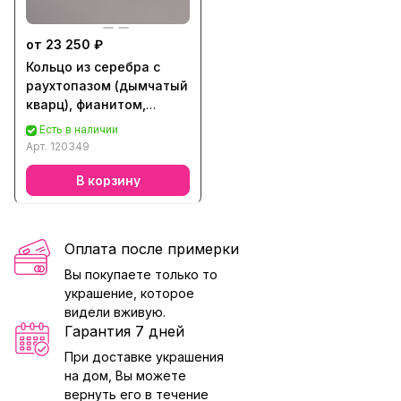
от 23 250 ₽
Кольцо из серебра с
раухтопазом (дымчатый
кварц), фианитом,
аметистом, топазом,
Есть в наличии
кварцем, хризолитом,
Арт.
120349
цитрином
В корзину
Оплата после примерки
Вы покупаете только то
украшение, которое
видели вживую.
Гарантия 7 дней
При доставке украшения
на дом, Вы можете
вернуть его в течение