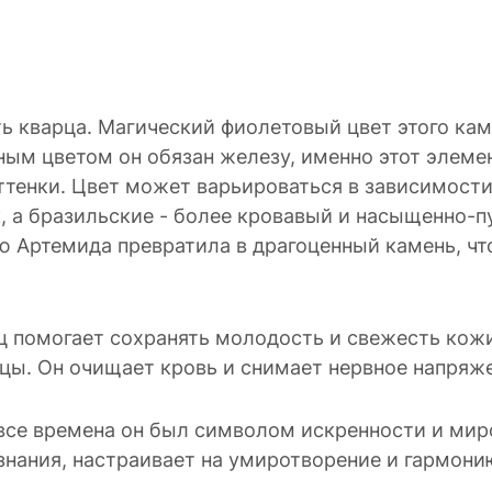
ть кварца. Магический фиолетовый цвет этого ка
м цветом он обязан железу, именно этот элемен
тенки. Цвет может варьироваться в зависимости
 а бразильские - более кровавый и насыщенно-п
ю Артемида превратила в драгоценный камень, чт
ц помогает сохранять молодость и свежесть кожи
цы. Он очищает кровь и снимает нервное напряж
о все времена он был символом искренности и м
нания, настраивает на умиротворение и гармони