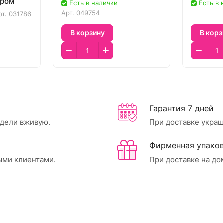
иром
Есть в наличии
Есть в
Арт.
049754
рт.
031786
В корзину
В корз
Гарантия 7 дней
идели вживую.
При доставке украш
Фирменная упаков
ыми клиентами.
При доставке на до