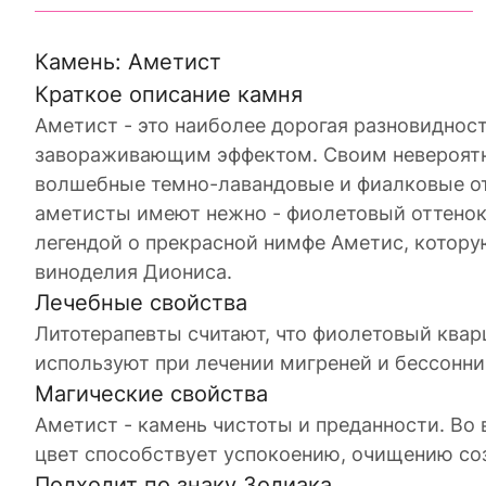
Камень: Аметист
Краткое описание камня
Аметист - это наиболее дорогая разновиднос
завораживающим эффектом. Своим невероятны
волшебные темно-лавандовые и фиалковые от
аметисты имеют нежно - фиолетовый оттенок,
легендой о прекрасной нимфе Аметис, котору
виноделия Диониса.
Лечебные свойства
Литотерапевты считают, что фиолетовый квар
используют при лечении мигреней и бессонни
Магические свойства
Аметист - камень чистоты и преданности. В
цвет способствует успокоению, очищению соз
Подходит по знаку Зодиака