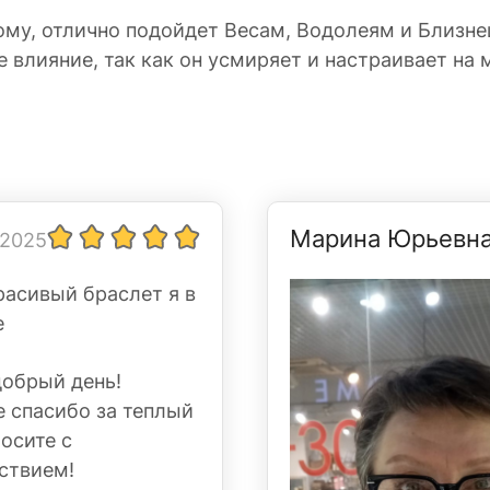
ому, отлично подойдет Весам, Водолеям и Близне
 влияние, так как он усмиряет и настраивает на 
Марина Юрьевн
 2025
расивый браслет я в
е
добрый день!
 спасибо за теплый
Носите с
ствием!