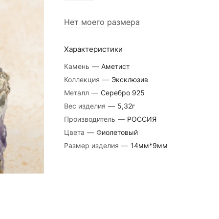
Нет моего размера
Характеристики
Камень
—
Аметист
Коллекция
—
Эксклюзив
Металл
—
Серебро 925
Вес изделия
—
5,32г
Производитель
—
РОССИЯ
Цвета
—
Фиолетовый
Размер изделия
—
14мм*9мм