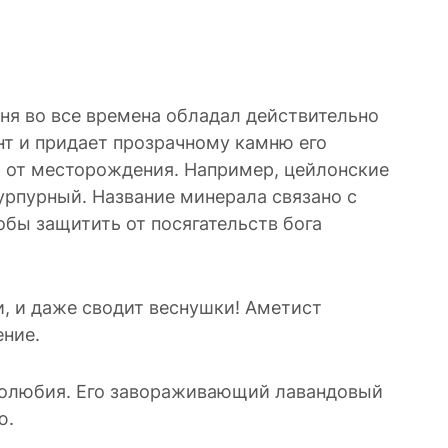
мня во все времена обладал действительно
т и придает прозрачному камню его
 от месторождения. Например, цейлонские
урпурный. Название минерала связано с
обы защитить от посягательств бога
, и даже сводит веснушки! Аметист
ение.
иролюбия. Его завораживающий лавандовый
ю.