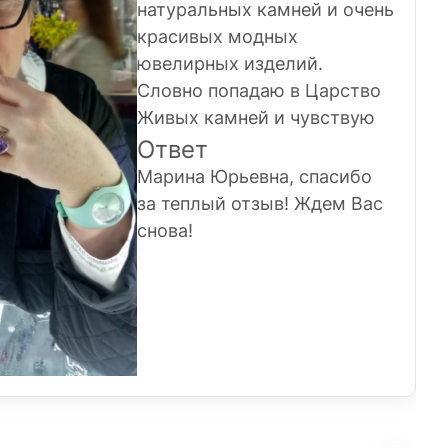
натуральных камней и очень
красивых модных
ювелирных изделий.
Словно попадаю в Царство
Живых камней и чувствую
себя в этих украшениях
Ответ
Хозяйкой Медной горы.
Марина Юрьевна, спасибо
Спасибо Вам за то, что Вы
за теплый отзыв! Ждем Вас
есть и даёте ощущение
снова!
праздника и хорошего
настроения!