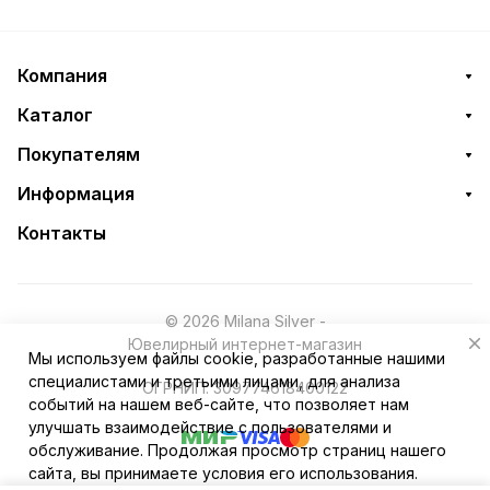
Компания
Каталог
Покупателям
Информация
Контакты
© 2026 Milana Silver -
Ювелирный интернет-магазин
Мы используем файлы cookie, разработанные нашими
специалистами и третьими лицами, для анализа
ОГРНИП: 309774618400122
событий на нашем веб-сайте, что позволяет нам
улучшать взаимодействие с пользователями и
обслуживание. Продолжая просмотр страниц нашего
сайта, вы принимаете условия его использования.