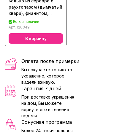
Кольцо из серебра с
раухтопазом (дымчатый
кварц), фианитом,
аметистом, топазом,
Есть в наличии
кварцем, хризолитом,
Арт.
120349
цитрином
В корзину
Оплата после примерки
Вы покупаете только то
украшение, которое
видели вживую.
Гарантия 7 дней
При доставке украшения
на дом, Вы можете
вернуть его в течение
недели.
Бонусная программа
Более 24 тысяч человек