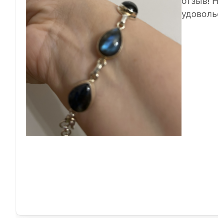
отзыв! 
удоволь