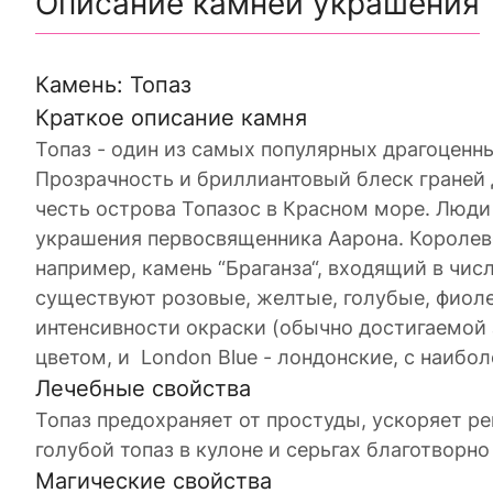
Описание камней украшения
Камень: Топаз
Краткое описание камня
Топаз - один из самых популярных драгоценны
Прозрачность и бриллиантовый блеск граней 
честь острова Топазос в Красном море. Люди з
украшения первосвященника Аарона. Королев
например, камень “Браганза“, входящий в чис
существуют розовые, желтые, голубые, фиоле
интенсивности окраски (обычно достигаемой з
цветом, и London Blue - лондонские, с наибо
Лечебные свойства
Топаз предохраняет от простуды, ускоряет ре
голубой топаз в кулоне и серьгах благотворн
Магические свойства