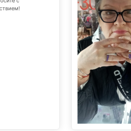
Носите с
ствием!