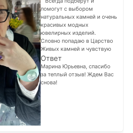
Всегда подберут и
помогут с выбором
натуральных камней и очень
красивых модных
ювелирных изделий.
Словно попадаю в Царство
Живых камней и чувствую
себя в этих украшениях
Ответ
Хозяйкой Медной горы.
Марина Юрьевна, спасибо
Спасибо Вам за то, что Вы
за теплый отзыв! Ждем Вас
есть и даёте ощущение
снова!
праздника и хорошего
настроения!