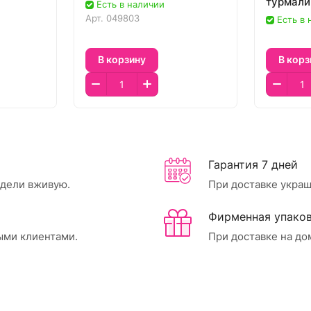
турмал
Есть в наличии
Арт.
049803
Есть в
В корзину
В корз
Гарантия 7 дней
идели вживую.
При доставке украш
Фирменная упаков
ыми клиентами.
При доставке на до