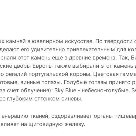
х камней в ювелирном искусстве. По твердости о
делают его удивительно привлекательным для ко
нали этот камень еще в древние времена. Так, Би
ские дворы Европы также выбирали этот камень 
ло регалий португальской короны. Цветовая гамма
товые, винные топазы. Голубые топазы принято ра
а счет облучения): Sky Blue - небесно-голубые, 
лее глубоким оттенком синевы.
генерацию тканей, оздоравливает органы пищевар
о влияет на щитовидную железу.