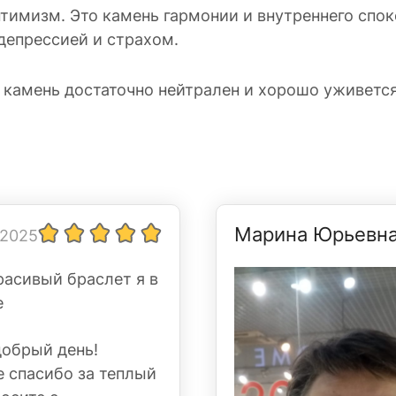
птимизм. Это камень гармонии и внутреннего спо
 депрессией и страхом.
т камень достаточно нейтрален и хорошо уживетс
Марина Юрьевн
 2025
расивый браслет я в
е
добрый день!
 спасибо за теплый