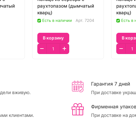
мчатый
раухтопазом (дымчатый
раухтоп
кварц)
кварц)
Есть в наличии
Арт.
7204
Есть в
В корзину
В корз
Гарантия 7 дней
идели вживую.
При доставке украш
Фирменная упаков
ыми клиентами.
При доставке на до