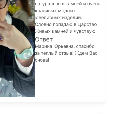
натуральных камней и очень
красивых модных
ювелирных изделий.
Словно попадаю в Царство
Живых камней и чувствую
себя в этих украшениях
Ответ
Хозяйкой Медной горы.
Марина Юрьевна, спасибо
Спасибо Вам за то, что Вы
за теплый отзыв! Ждем Вас
есть и даёте ощущение
снова!
праздника и хорошего
настроения!