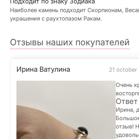
Подходит по знаку Зодиака
Наиболее камень подходит Скорпионам, Весам
украшения с раухтопазом Ракам.
Отзывы наших покупателей
Ирина Ватулина
21 october
Очень к
восторг
Ответ
Ирина, 
Большое
отзыв! 
удоволь