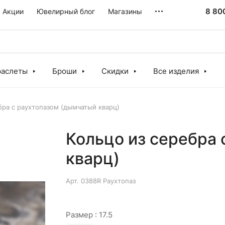
8 80
Акции
Ювелирный блог
Магазины
раслеты
Броши
Скидки
Все изделия
бра с раухтопазом (дымчатый кварц)
Кольцо из серебра
кварц)
Арт.
0388R Раухтопаз
Размер :
17.5