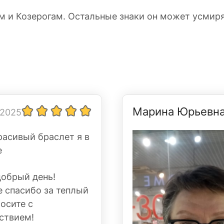
 и Козерогам. Остальные знаки он может усмиря
Марина Юрьевн
 2025
расивый браслет я в
е
добрый день!
 спасибо за теплый
Носите с
ствием!