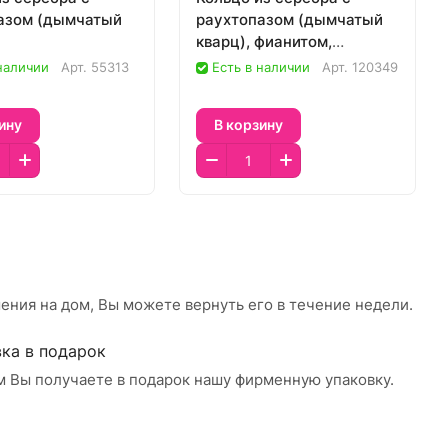
азом (дымчатый
раухтопазом (дымчатый
кварц), фианитом,
аметистом, топазом,
 наличии
Арт.
55313
Есть в наличии
Арт.
120349
кварцем, хризолитом,
цитрином
ину
В корзину
ения на дом, Вы можете вернуть его в течение недели.
ка в подарок
м Вы получаете в подарок нашу фирменную упаковку.