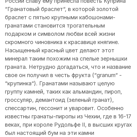
России славу ему принесла повесть Куприна
“Гранатовый браслет“, в которой золотой
браслет с пятью крупными кабошонами-
гранатами становится трогательным
подарком и символом любви всей жизни
скромного чиновника к красавице княгине.
Насыщенный красный цвет делают этот
минерал таким похожим на спелые зернышки
граната. Нетрудно догадаться, что и название
свое он получил в честь фрукта (“granum“ -
“крупинка“). Гранатами называют целую
группу камней, таких как альмандин, пироп,
гроссуляр, демантоид (зеленый гранат),
спессартин, гессонит и уваровит. Особенно
известны гранаты-пиропы из Чехии, где в 16-17
веках, при короле Рудольфе II, в высших кругах
был настоящий бум на эти камни