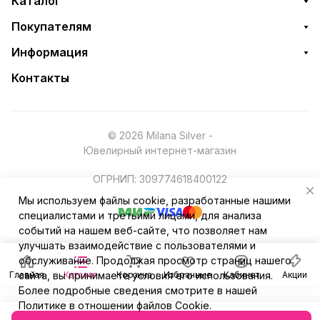
Каталог
Покупателям
Информация
Контакты
© 2026 Milana Silver -
Ювелирный интернет-магазин
ОГРНИП: 309774618400122
Мы используем файлы cookie, разработанные нашими
специалистами и третьими лицами, для анализа
событий на нашем веб-сайте, что позволяет нам
улучшать взаимодействие с пользователями и
обслуживание. Продолжая просмотр страниц нашего
Главная
сайта, вы принимаете условия его использования.
Каталог
Корзина
Избранные
Кабинет
Акции
Более подробные сведения смотрите в нашей
Политике в отношении файлов Cookie
.