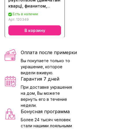
кварц), фианитом,
аметистом, топазом,
Есть в наличии
кварцем, хризолитом,
Арт.
120349
цитрином
В корзину
Оплата после примерки
Вы покупаете только то
украшение, которое
видели вживую.
Гарантия 7 дней
При доставке украшения
на дом, Вы можете
вернуть его в течение
недели.
Бонусная программа
Более 24 тысяч человек
стали нашими лояльными