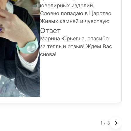
ювелирных изделий.
Словно попадаю в Царство
Живых камней и чувствую
себя в этих украшениях
Ответ
Хозяйкой Медной горы.
Марина Юрьевна, спасибо
Спасибо Вам за то, что Вы
за теплый отзыв! Ждем Вас
есть и даёте ощущение
снова!
праздника и хорошего
настроения!
1
/
3