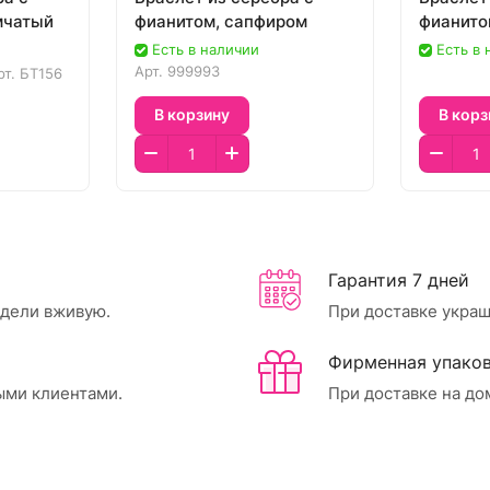
мчатый
фианитом, сапфиром
фианито
Есть в наличии
Есть в
Арт.
999993
рт.
БТ156
В корзину
В корз
Гарантия 7 дней
идели вживую.
При доставке украш
Фирменная упаков
ыми клиентами.
При доставке на до