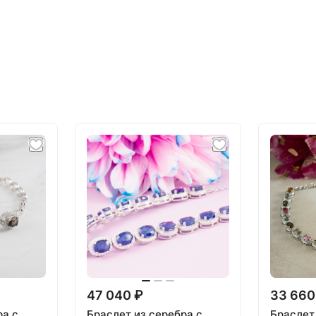
47 040 ₽
33 660
ра с
Браслет из серебра с
Браслет