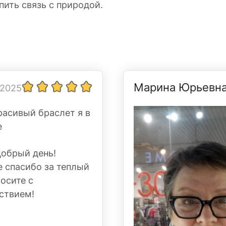
пить связь с природой.
Марина Юрьевн
 2025
расивый браслет я в
е
добрый день!
 спасибо за теплый
Носите с
ствием!