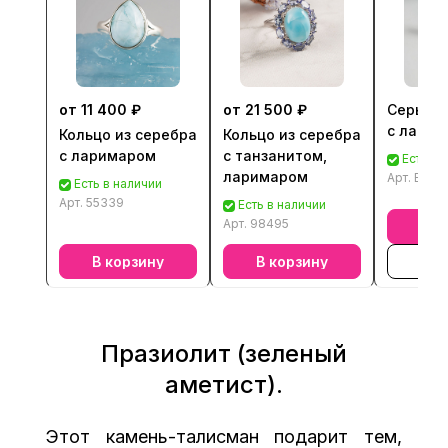
от 11 400 ₽
от 21 500 ₽
Серьги 
с лари
Кольцо из серебра
Кольцо из серебра
с ларимаром
с танзанитом,
Есть в 
ларимаром
Арт.
Err14
Есть в наличии
Арт.
55339
Есть в наличии
Арт.
98495
В к
В корзину
В корзину
В к
Празиолит (зеленый
аметист).
Этот камень-талисман подарит тем,