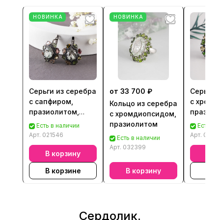
НОВИНКА
НОВИНКА
Серьги из серебра
от 33 700 ₽
Серьги 
с сапфиром,
с хромд
Кольцо из серебра
празиолитом,
празиол
с хромдиопсидом,
турмалином
хризоли
празиолитом
Есть в наличии
Есть в 
цитрин
Арт.
021546
Арт.
0021
Есть в наличии
Арт.
032399
В корзину
В к
В корзине
В корзину
В к
Сердолик.