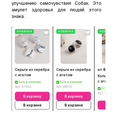
улучшению самочувствия Собак. Это
амулет здоровья для людей этого
знака.
НОВИНКА
НОВИНКА
НОВИНК
Серьги из серебра
Серьги из серебра
от 8 80
с агатом
с агатом
Кольцо 
с агато
Есть в наличии
Есть в наличии
Арт.
67902
Арт.
89010
Есть в 
Арт.
7901
В корзину
В корзину
В корзине
В корзине
В к