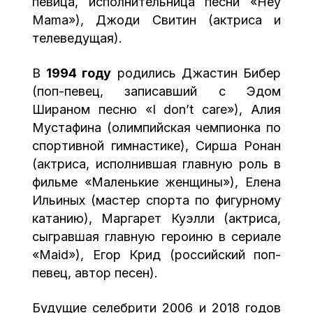
певица, исполнительница песни «Hey
Mama»), Джоди Свитин (актриса и
телеведущая).
В
1994 году
родились Джастин Бибер
(поп-певец, записавший с Эдом
Шираном песню «I don’t care»), Алия
Мустафина (олимпийская чемпионка по
спортивной гимнастике), Сирша Ронан
(актриса, исполнившая главную роль в
фильме «Маленькие женщины»), Елена
Ильиных (мастер спорта по фигурному
катанию), Маргарет Куэлли (актриса,
сыгравшая главную героиню в сериале
«Maid»), Егор Крид (российский поп-
певец, автор песен).
Будущие селебрити 2006 и 2018 годов