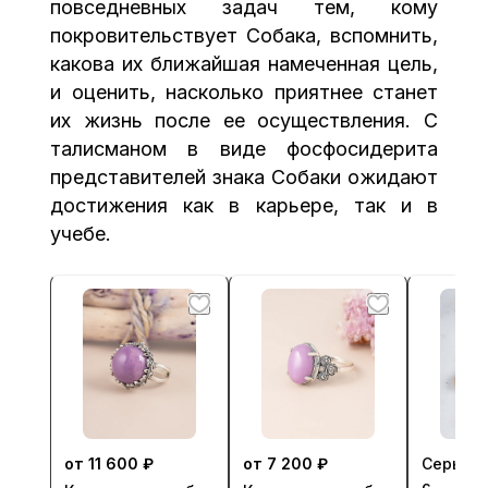
повседневных задач тем, кому
покровительствует Собака, вспомнить,
какова их ближайшая намеченная цель,
и оценить, насколько приятнее станет
их жизнь после ее осуществления. С
талисманом в виде фосфосидерита
представителей знака Собаки ожидают
достижения как в карьере, так и в
учебе.
от 11 600 ₽
от 7 200 ₽
Серьги 
с