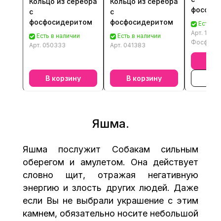
Кольцо из серебра
Кольцо из серебра
фосфос
с
с
фосфосидеритом
фосфосидеритом
Есть в 
Арт.
1593
Есть в наличии
Есть в наличии
Фосфоси
Арт.
050333
Арт.
041383
В к
В корзину
В корзину
В к
Яшма.
Яшма послужит Собакам сильным
оберегом и амулетом. Она действует
словно щит, отражая негативную
энергию и злость других людей. Даже
если Вы не выбрали украшение с этим
камнем, обязательно носите небольшой