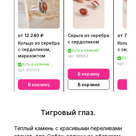
от 12 240 ₽
Серьги из серебра
от 7 40
с сердоликом
Кольцо из серебра
Кольцо 
с сердоликом,
с сердо
Есть в наличии
марказитом
Арт.
88863
Есть в 
Арт.
7886
Есть в наличии
Арт.
200013
В корзину
В корзину
В корзине
В к
Тигровый глаз.
Теплый камень с красивыми переливами