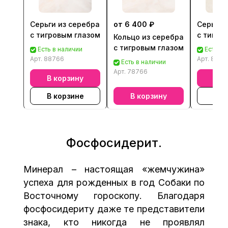
Серьги из серебра
от 6 400 ₽
Серьги 
с тигровым глазом
с тигро
Кольцо из серебра
с тигровым глазом
Есть в наличии
Есть в 
Арт.
88766
Арт.
8876
Есть в наличии
Арт.
78766
В корзину
В к
В корзине
В корзину
В к
Фосфосидерит.
Минерал – настоящая «жемчужина»
успеха для рожденных в год Собаки по
Восточному гороскопу. Благодаря
фосфосидериту даже те представители
знака, кто никогда не проявлял