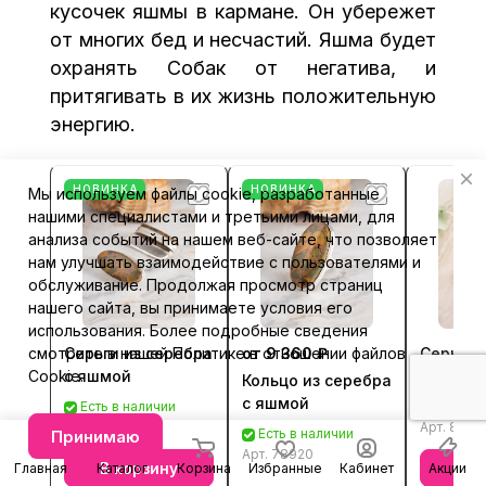
кусочек яшмы в кармане. Он убережет
от многих бед и несчастий. Яшма будет
охранять Собак от негатива, и
притягивать в их жизнь положительную
энергию.
НОВИНКА
НОВИНКА
Мы используем файлы cookie, разработанные
нашими специалистами и третьими лицами, для
анализа событий на нашем веб-сайте, что позволяет
нам улучшать взаимодействие с пользователями и
обслуживание. Продолжая просмотр страниц
нашего сайта, вы принимаете условия его
использования. Более подробные сведения
смотрите в нашей
Политике в отношении файлов
Серьги из серебра
от 9 360 ₽
Серьги 
Cookie
.
с яшмой
с яшмо
Кольцо из серебра
с яшмой
Есть в наличии
Есть в 
Арт.
88920
Арт.
8892
Есть в наличии
Принимаю
Арт.
78920
В корзину
В к
Главная
Каталог
Корзина
Избранные
Кабинет
Акции