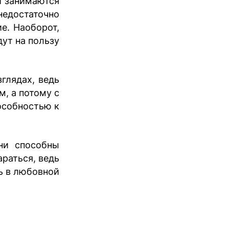
и занимаются
недостаточно
е. Наоборот,
ут на пользу
глядах, ведь
, а потому с
особностью к
ни способны
араться, ведь
ь в любовной