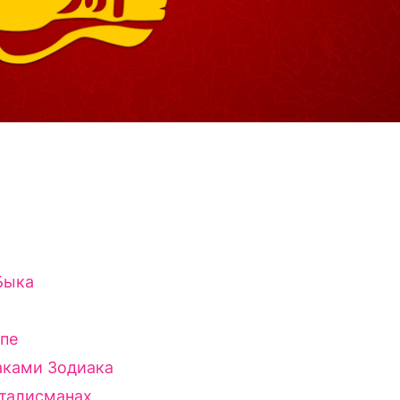
Быка
опе
аками Зодиака
 талисманах