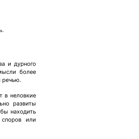
ь.
за и дурного
мысли более
 речью.
т в неловкие
льно развиты
обы находить
 споров или