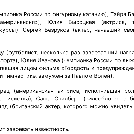
пионка России по фигурному катанию), Тайра Бэ
мерикански»), Юлия Высоцкая (актриса, т
курсы), Сергей Безруков (актер, начавший св
 (футболист, несколько раз завоевавший нагр
 спорта), Юлия Иванова (чемпионка России по лыж
 ставшая лицом фильма «Гордость и предупрежден
й гимнастике, замужем за Павлом Волей).
ец (американская актриса, исполнившая ро
теннисистка), Саша Спилберг (видеоблогер с 
лд (британский актер, которого можно увидеть,
ит завоевать известность.