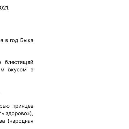
021.
я в год Быка
о блестящей
ым вкусом в
.
ерью принцев
ь здорово»),
ва (народная