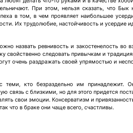
а любят делать что-то руками и в качестве хобб
ельничают. При этом, нельзя сказать, что Бык 
спеха в том, в чем проявляет наибольшее усерди
ти. Их трудолюбие, настойчивость и усердие ид
ожно назвать ревнивость и закостенелость во вз
ыку свойственно следовать привычкам и традициям
огут очень раздражать своей упрямостью и несп
с теми, кто безраздельно им принадлежит. О
ю связь с близкими, но для этого придется пост
влять свои эмоции. Консерватизм и привязанност
ак что в браке они чаще всего, счастливы.