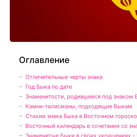
Оглавление
Отличительные черты знака
Год Быка по дате
Знаменитости, родившиеся под знаком 
Камни-талисманы, подходящие Быкам
Стихии знака Быка в Восточном гороск
Восточный календарь в сочетании со зн
Знаменитые Быки в своих украшениях -