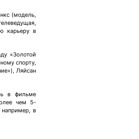
нкс (модель,
елеведущая,
ою карьеру в
аду «Золотой
ному спорту,
ие»), Ляйсан
ль в фильме
более чем 5-
 например, в