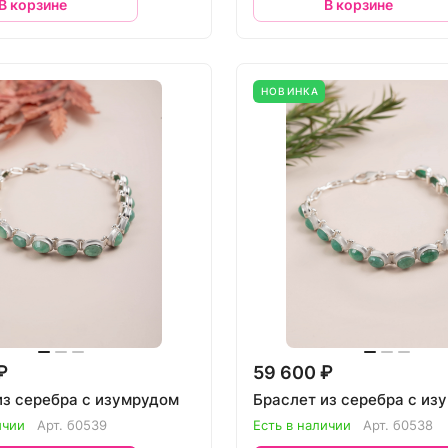
В корзине
В корзине
НОВИНКА
₽
59 600 ₽
из серебра с изумрудом
Браслет из серебра с из
ичии
Арт.
б0539
Есть в наличии
Арт.
б0538