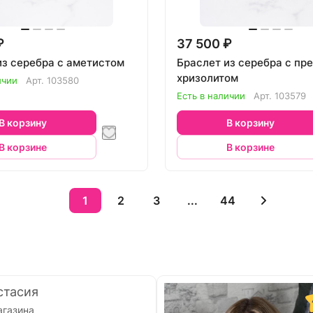
₽
37 500 ₽
из серебра с аметистом
Браслет из серебра с пр
хризолитом
ичии
Арт.
103580
Есть в наличии
Арт.
103579
В корзину
В корзину
В корзине
В корзине
1
2
3
...
44
стасия
агазина