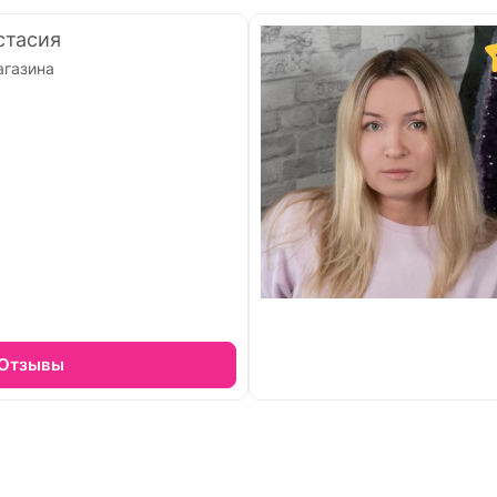
стасия
агазина
Отзывы