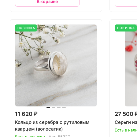
В корзине
НОВИНКА
НОВИНКА
11 620 ₽
27 500 
Кольцо из серебра с рутиловым
Серьги и
кварцем (волосатик)
Есть в нал
Есть в наличии
Арт.
55327