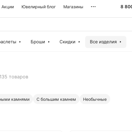
8 80
Акции
Ювелирный блог
Магазины
раслеты
Броши
Скидки
Все изделия
135 товаров
ными камнями
С большим камнем
Необычные