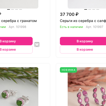
₽
37 700 ₽
з серебра с гранатом
Серьги из серебра с сап
ичии
Арт.
101998
Есть в наличии
Арт.
101997
В корзину
В корзину
В корзине
В корзине
НОВИНКА