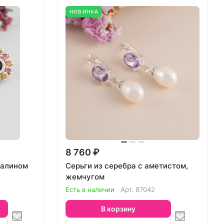
НОВИНКА
8 760 ₽
малином
Серьги из серебра с аметистом,
жемчугом
Есть в наличии
Арт.
87042
В корзину