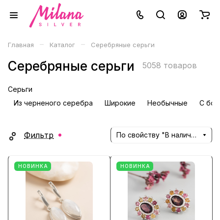
–
–
Главная
Каталог
Серебряные серьги
Серебряные серьги
5058 товаров
Серьги
Из черненого серебра
Широкие
Необычные
С бол
Фильтр
По свойству "В наличии" (убывание)
НОВИНКА
НОВИНКА