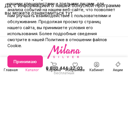
нашими специалистами и третьими лицами, для
Да, с информацией о нашей бонусной программе
анализа событий на нашем веб-сайте, что позволяет
вы можете ознакомиться
тут
нам улучшать взаимодействие с пользователями и
обслуживание. Продолжая просмотр страниц
нашего сайта, вы принимаете условия его
использования. Более подробные сведения
смотрите в нашей
Политике в отношении файлов
Cookie
.
Принимаю
8 800 444-32-03
Главная
Каталог
Корзина
Избранные
Кабинет
Акции
бесплатный
+7 (991) 579-31-78
Заказать звонок
E-mail
Режим работы
info@milanasilver.ru
с 10:00 до 21:00