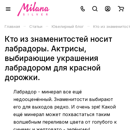
–
–
–
Главная
Статьи
Ювелирный блог
Кто из знаменитос
Кто из знаменитостей носит
лабрадоры. Актрисы,
выбирающие украшения
лабрадором для красной
дорожки.
Лабрадор - минерал все ещё
недооценённый. Знаменитости выбирают
его для выходов редко. И очень зря! Какой
ещё минерал может похвастаться таким
волшебным переливом цвета от голубого к
синему и желтовато - зелёному!