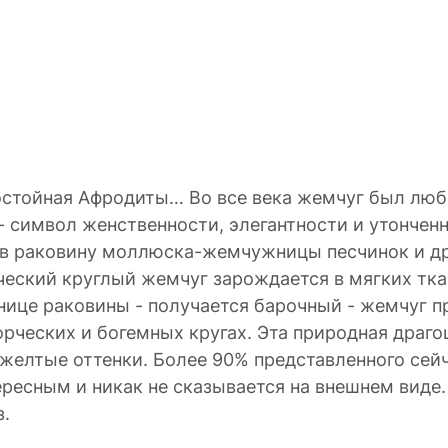
остойная Афродиты… Во все века жемчуг был лю
 символ женственности, элегантности и утонченн
 в раковину моллюска-жемчужницы песчинок и дру
ческий круглый жемчуг зарождается в мягких тк
анице раковины - получается барочный - жемчуг 
рческих и богемных кругах. Эта природная драго
, желтые оттенки. Более 90% представленного се
тересным и никак не сказывается на внешнем виде
з.