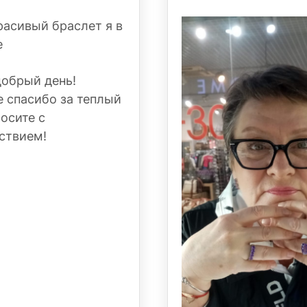
расивый браслет я в
е
добрый день!
 спасибо за теплый
Носите с
ствием!