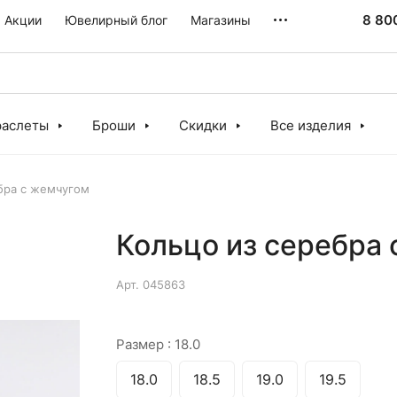
8 80
Акции
Ювелирный блог
Магазины
раслеты
Броши
Скидки
Все изделия
бра с жемчугом
Кольцо из серебра
Арт.
045863
Размер :
18.0
18.0
18.5
19.0
19.5