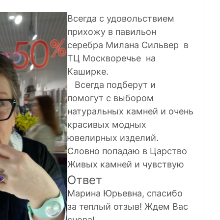
Всегда с удовольствием
прихожу в павильон
серебра Милана Сильвер в
ТЦ Москворечье на
Каширке.
Всегда подберут и
помогут с выбором
натуральных камней и очень
красивых модных
ювелирных изделий.
Словно попадаю в Царство
Живых камней и чувствую
себя в этих украшениях
Ответ
Хозяйкой Медной горы.
Марина Юрьевна, спасибо
Спасибо Вам за то, что Вы
за теплый отзыв! Ждем Вас
есть и даёте ощущение
снова!