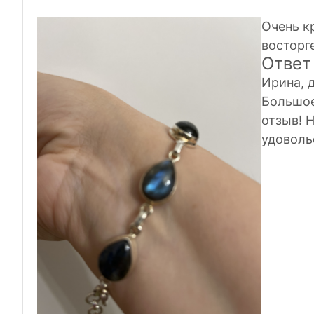
Очень к
восторг
Ответ
Ирина, 
Большое
отзыв! 
удоволь