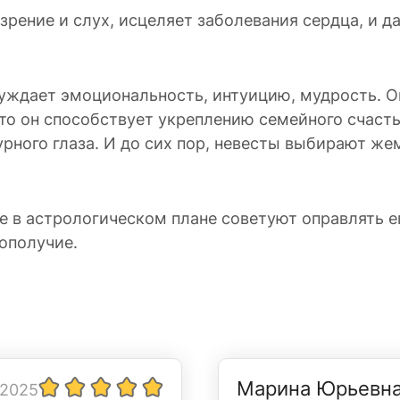
 зрение и слух, исцеляет заболевания сердца, и
уждает эмоциональность, интуицию, мудрость. О
то он способствует укреплению семейного счаст
урного глаза. И до сих пор, невесты выбирают ж
 в астрологическом плане советуют оправлять ег
ополучие.
Марина Юрьевн
 2025