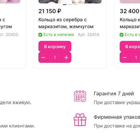
21 150 ₽
32 400
а с
Кольцо из серебра с
Кольцо 
чугом
марказитом, жемчугом
маркази
рт.
20405
Есть в наличии
Арт.
20414
Есть в
В корзину
В корз
Гарантия 7 дней
идели вживую.
При доставке украш
Фирменная упаков
ыми клиентами.
При доставке на до